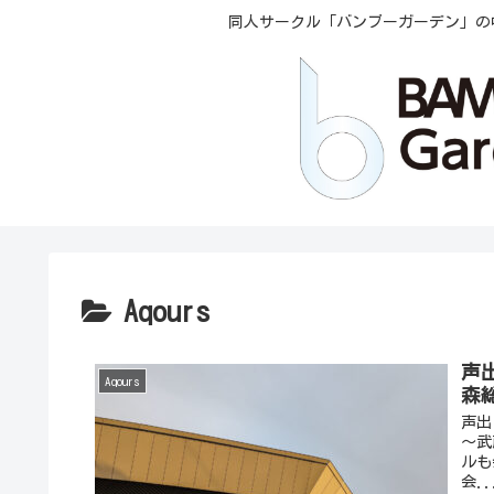
同人サークル「バンブーガーデン」の
Aqours
声出
Aqours
森
声出
〜武
ルも
会..