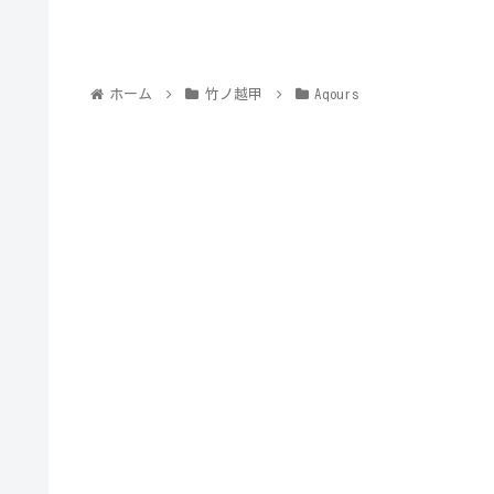
ホーム
竹ノ越甲
Aqours