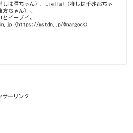
（推しは曜ちゃん）、Liella!（推しは千砂都ちゃ
彼方ちゃん）。
コとイーブイ。
jp（https://mstdn.jp/@nangock）
ンサーリンク