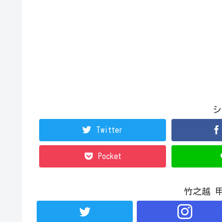
シ
Twitter
Pocket
竹之越 