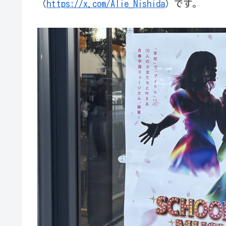
（
https://x.com/Alie_Nishida
）です。