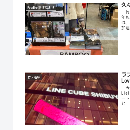
久
Reading制作だより
竹之
年も
は、
加速
ラブ
竹ノ越甲
Lo
今更
Lie
ート
と..