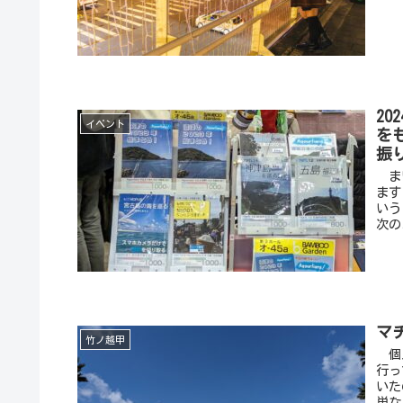
2
イベント
を
振
まい
ます
いう
次の
マ
竹ノ越甲
個人
行っ
いた
単な