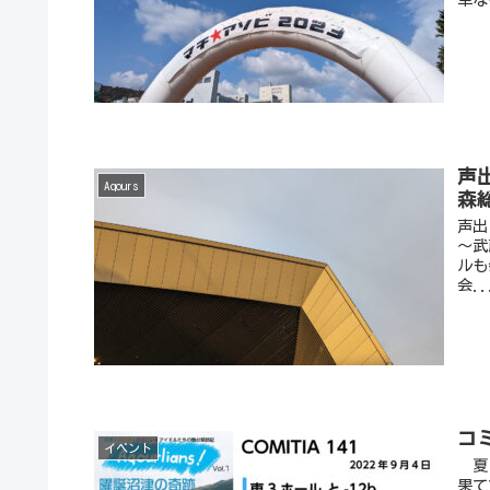
声出
Aqours
森
声出
〜武
ルも
会..
コ
イベント
夏コ
果て