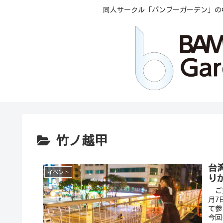
同人サークル「バンブーガーデン」の
竹ノ越甲
台湾
イベント
り
ご無
月7
て参
今回