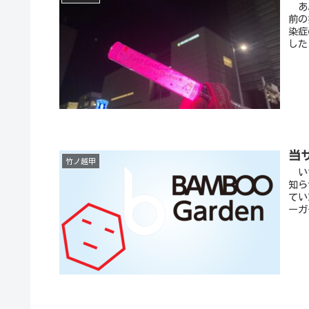
あ、
前の
染症
した
当
竹ノ越甲
いつ
知ら
てい
ーガ