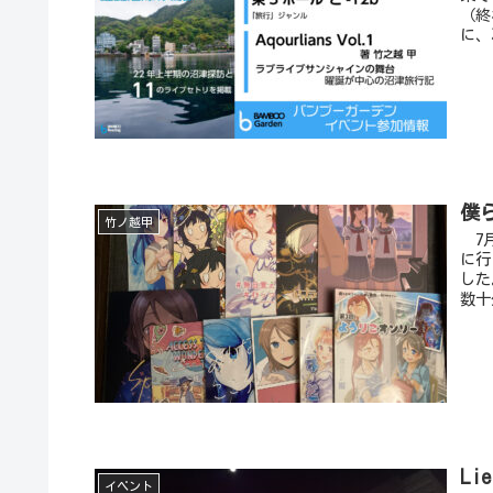
（終
に、
僕
竹ノ越甲
7月
に行
した
数十
Li
イベント